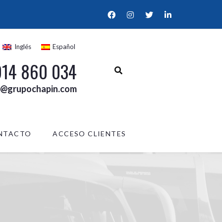
Inglés
Español
914 860 034
l@grupochapin.com
NTACTO
ACCESO CLIENTES