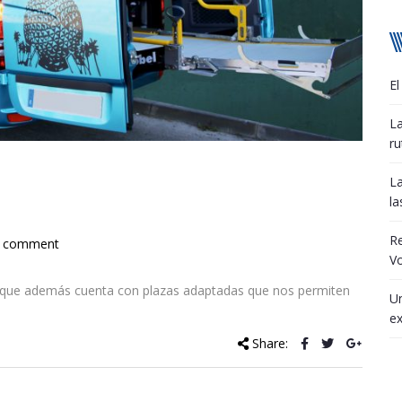
El
La
ru
La
la
R
 comment
Vo
s, que además cuenta con plazas adaptadas que nos permiten
Un
ex
Share: