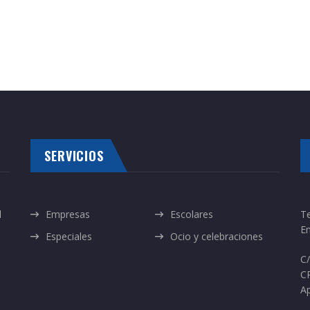
SERVICIOS
l
Empresas
Escolares
T
Em
Especiales
Ocio y celebraciones
C/
C
Ap