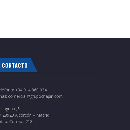
CONTACTO
eléfono:
+34 914 860 034
ail:
comercial@grupochapin.com
 Laguna ,5
P 28923 Alcorcón – Madrid
tdo. Correos 218