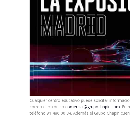
Cualquier centro educativo puede solicitar informac
correo electrónico
comercial@grupochapin.com
. En 
teléfono 91 486 00 34. Además el Grupo Chapín cuen