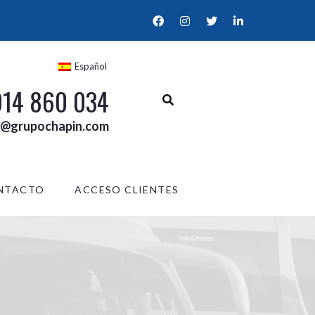
Español
914 860 034
l@grupochapin.com
NTACTO
ACCESO CLIENTES