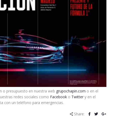
ión o presupuesto en nuestra web
grupochapin.com
o en el
nuestras redes sociales como
Facebook
o
Twitter
y en el
ta con un teléfono para emergencias.
Share: