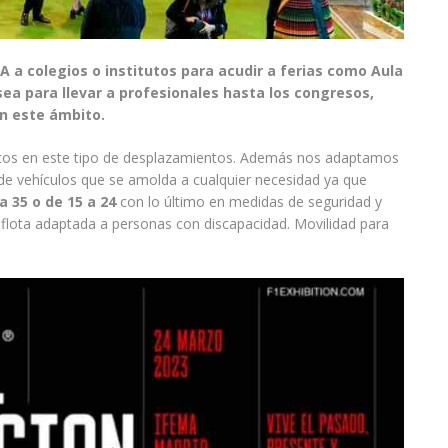
A a colegios o institutos para acudir a ferias como Aula
sea para llevar a profesionales hasta los congresos,
n este ámbito.
rtos en este tipo de desplazamientos. Además nos adaptamos
 de vehículos que se amolda a cualquier necesidad ya que
a 35 o de 15 a 24
con lo último en medidas de seguridad y
flota adaptada a personas con discapacidad. Movilidad para