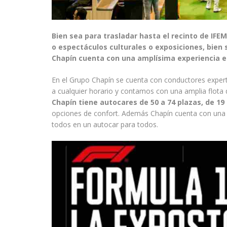
Bien sea para trasladar hasta el recinto de IFEM
o espectáculos culturales o exposiciones, bien 
Chapín cuenta con una amplísima experiencia e
En el Grupo Chapín se cuenta con conductores expe
a cualquier horario y contamos con una amplia flota
Chapín tiene autocares de 50 a 74 plazas, de 19 
opciones de confort. Además Chapín cuenta con una 
todos en un autocar para todos.