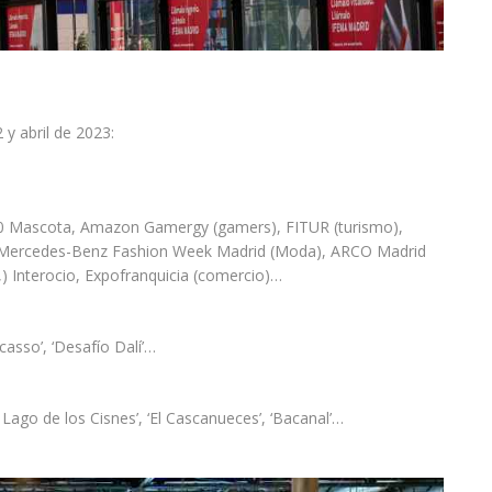
y abril de 2023:
×100 Mascota, Amazon Gamergy (gamers), FITUR (turismo),
ía), Mercedes-Benz Fashion Week Madrid (Moda), ARCO Madrid
n,) Interocio, Expofranquicia (comercio)…
casso’, ‘Desafío Dalí’…
‘El Lago de los Cisnes’, ‘El Cascanueces’, ‘Bacanal’…