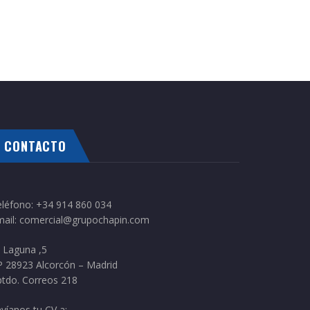
CONTACTO
eléfono:
+34 914 860 034
ail:
comercial@grupochapin.com
 Laguna ,5
P 28923 Alcorcón – Madrid
tdo. Correos 218
víanos tu CV a: