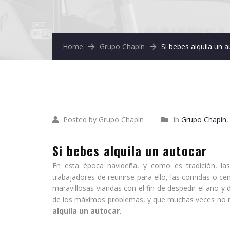
Home
Grupo Chapín
Si bebes alquila un 
diciembre
18
2015
Posted by Grupo Chapín
In
Grupo Chapín
Si bebes alquila un autocar
En esta época navideña, y como es tradición, la
trabajadores de reunirse para ello, las comidas o ce
maravillosas viandas con el fin de despedir el año y
de los máximos problemas, y que muchas veces no no
alquila un autocar
.