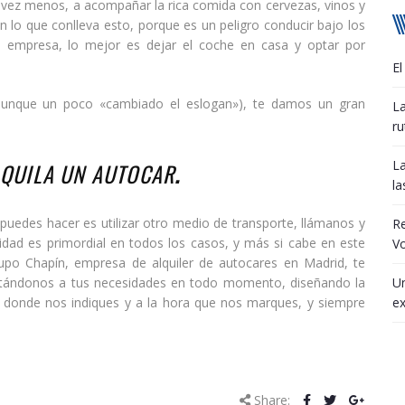
vez menos, a acompañar la rica comida con cervezas, vinos y
on lo que conlleva esto, porque es un peligro conducir bajo los
de empresa, lo mejor es dejar el coche en casa y optar por
El
unque un poco «cambiado el eslogan»), te damos un gran
La
ru
La
ALQUILA UN AUTOCAR
.
la
puedes hacer es utilizar otro medio de transporte, llámanos y
R
idad es primordial en todos los casos, y más si cabe en este
Vo
po Chapín, empresa de alquiler de autocares en Madrid, te
aptándonos a tus necesidades en todo momento, diseñando la
Un
í donde nos indiques y a la hora que nos marques, y siempre
ex
Share: