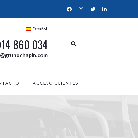
Español
914 860 034
l@grupochapin.com
NTACTO
ACCESO CLIENTES