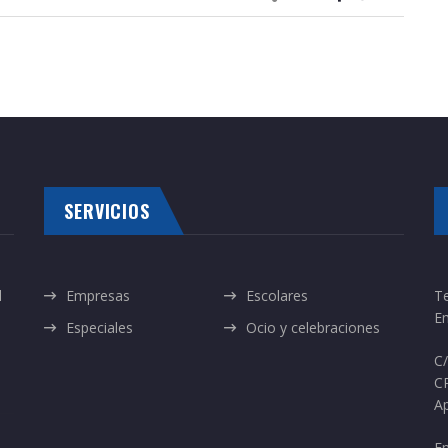
SERVICIOS
l
Empresas
Escolares
T
Em
Especiales
Ocio y celebraciones
C/
C
Ap
En