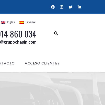
Inglés
Español
914 860 034
l@grupochapin.com
NTACTO
ACCESO CLIENTES