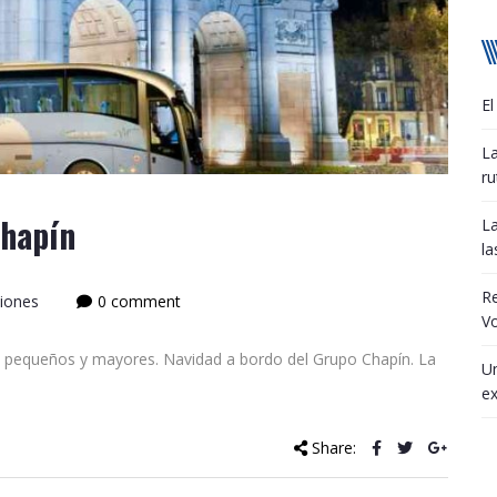
El
La
ru
Chapín
La
la
R
siones
0 comment
Vo
a pequeños y mayores. Navidad a bordo del Grupo Chapín. La
Un
ex
Share: